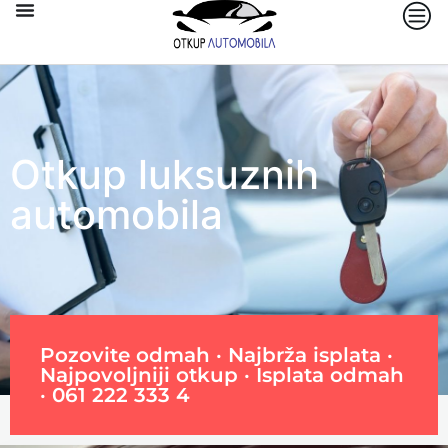
Otkup luksuznih
automobila
Pozovite odmah · Najbrža isplata ·
Najpovoljniji otkup · Isplata odmah
·
061 222 333 4