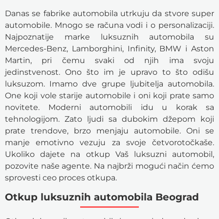
Danas se fabrike automobila utrkuju da stvore super
automobile. Mnogo se računa vodi i o personalizaciji.
Najpoznatije marke luksuznih automobila su
Mercedes-Benz, Lamborghini, Infinity, BMW i Aston
Martin, pri čemu svaki od njih ima svoju
jedinstvenost. Ono što im je upravo to što odišu
luksuzom. Imamo dve grupe ljubitelja automobila.
One koji vole starije automobile i oni koji prate samo
novitete. Moderni automobili idu u korak sa
tehnologijom. Zato ljudi sa dubokim džepom koji
prate trendove, brzo menjaju automobile. Oni se
manje emotivno vezuju za svoje četvorotočkaše.
Ukoliko dajete na otkup Vaš luksuzni automobil,
pozovite naše agente. Na najbrži mogući način ćemo
sprovesti ceo proces otkupa.
Otkup luksuznih automobila Beograd