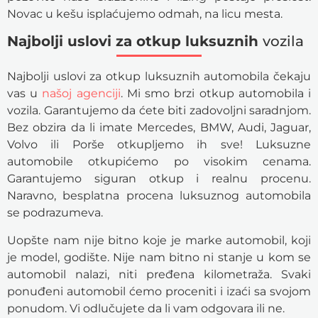
Novac u kešu isplaćujemo odmah, na licu mesta.
Najbolji uslovi za otkup luksuznih
vozila
Najbolji uslovi za otkup luksuznih automobila čekaju
vas u
našoj agenciji
. Mi smo brzi otkup automobila i
vozila. Garantujemo da ćete biti zadovoljni saradnjom.
Bez obzira da li imate Mercedes, BMW, Audi, Jaguar,
Volvo ili Porše otkupljemo ih sve! Luksuzne
automobile otkupićemo po visokim cenama.
Garantujemo siguran otkup i realnu procenu.
Naravno, besplatna procena luksuznog automobila
se podrazumeva.
Uopšte nam nije bitno koje je marke automobil, koji
je model, godište. Nije nam bitno ni stanje u kom se
automobil nalazi, niti pređena kilometraža. Svaki
ponuđeni automobil ćemo proceniti i izaći sa svojom
ponudom. Vi odlučujete da li vam odgovara ili ne.