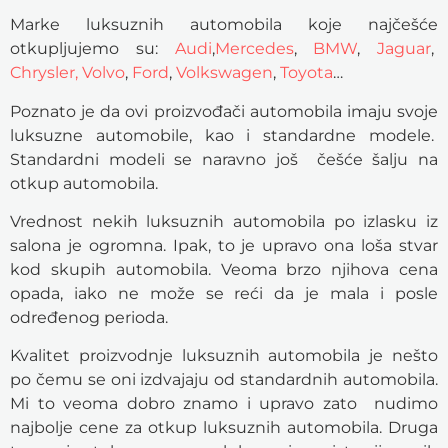
Marke luksuznih automobila koje najčešće
otkupljujemo su:
Audi
,
Mercedes
,
BMW
,
Jaguar
,
Chrysler,
Volvo
,
Ford
,
Volkswagen
,
Toyota
…
Poznato je da ovi proizvođači automobila imaju svoje
luksuzne automobile, kao i standardne modele.
Standardni modeli se naravno još češće šalju na
otkup automobila.
Vrednost nekih luksuznih automobila po izlasku iz
salona je ogromna. Ipak, to je upravo ona loša stvar
kod skupih automobila. Veoma brzo njihova cena
opada, iako ne može se reći da je mala i posle
određenog perioda.
Kvalitet proizvodnje luksuznih automobila je nešto
po čemu se oni izdvajaju od standardnih automobila.
Mi to veoma dobro znamo i upravo zato nudimo
najbolje cene za otkup luksuznih automobila. Druga