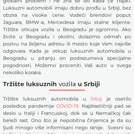
globalni problem i ne zna se do kada će trajati.
Luksuzni automobili imaju dobru prođu u Srbiji, bez
obzira na visoke cene. Vodeći brendovi poput
Jaguara, BMW-a, Mercedesa imaju stalne klijente.
Tržište otkupa vozila u Beogradu je ogromno. Ako
živite u Beogradu i okolini, dolazimo odmah po
pozivu na željenu adresu ili mesto koje Vam najviše
odgovara. Kada je otkup luksuznih automobila u
Beogradu u pitanju on podrazumeva specijalne
pogodnosti. Možemo proceniti Vaš auto u svega
nekoliko koraka.
Tržište luksuznih
vozila
u Srbiji
Tržište luksuznih automobila u
Srbiji
je osetilo
posledice pandemije
COVID-19.
Najdrastičniji pad se
desio u Italiji i Francuskoj, dok se u Nemačkoj čak
beleži rast. Ono što je nepobitna činjenica je da su
ljudi mnogo više informisani nego ranije. Svesni su