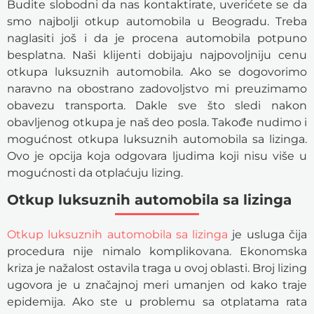
Budite slobodni da nas kontaktirate, uverićete se da
smo najbolji otkup automobila u Beogradu. Treba
naglasiti još i da je procena automobila potpuno
besplatna. Naši klijenti dobijaju najpovoljniju cenu
otkupa luksuznih automobila. Ako se dogovorimo
naravno na obostrano zadovoljstvo mi preuzimamo
obavezu transporta. Dakle sve što sledi nakon
obavljenog otkupa je naš deo posla. Takođe nudimo i
mogućnost otkupa luksuznih automobila sa lizinga.
Ovo je opcija koja odgovara ljudima koji nisu više u
mogućnosti da otplaćuju lizing.
Otkup luksuznih automobila sa lizinga
Otkup luksuznih automobila sa lizinga
je usluga čija
procedura nije nimalo komplikovana. Ekonomska
kriza je nažalost ostavila traga u ovoj oblasti. Broj lizing
ugovora je u značajnoj meri umanjen od kako traje
epidemija. Ako ste u problemu sa otplatama rata