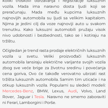
koliki troškovi održavanja i registracije luksuznih
vozila. Mada ima naravno dosta ljudi koji se
preračunaju. Mada među kupcima luksuznih
najnovijih automobila su ljudi sa velikim kapitalom.
Njima je jedini cilj da voze najnoviji auto u svakom
trenutku. Kako luksuzni automobili pružaju visok
nivo udobnosti i bezbednosti, tako se i kotiraju na
tržištu.
Očigledan je trend rasta prodaje električnih luksuznih
vozila u svetu. Veliki proizvođači luksuznih
automobila lansiraju električne varijante svojih vozila
zbog sve veće brige za životnu sredinu i povećanja
cena goriva, Ovo će takođe verovatno ubrzati rast
tržišta luksuznih automobila. Samim tim uticaće i na
otkup luksuznih vozila. Popularni su sledeći modeli:
Mercedes-Benz
, BMW, Lexus,
Audi
, Volvo, Land
Rover, Jaguar i
Tesla
. Naravno ne smemo zaboraviti
ni Ferari, Lamborgini i Porše.