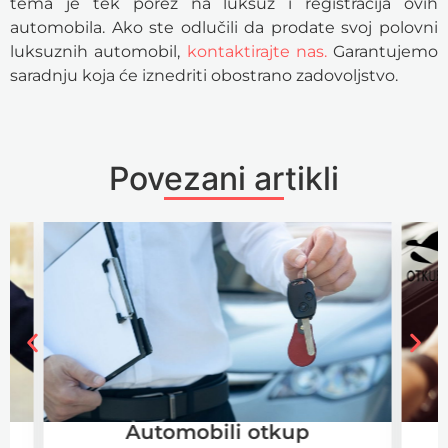
tema je tek porez na luksuz i registracija ovih
automobila. Ako ste odlučili da prodate svoj polovni
luksuznih automobil,
kontaktirajte nas.
Garantujemo
saradnju koja će iznedriti obostrano zadovoljstvo.
Povezani artikli
Automobili otkup
Otk