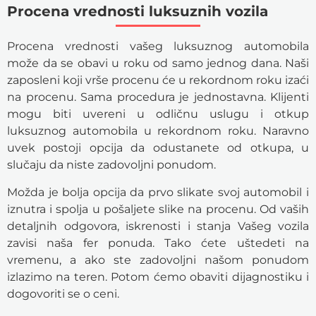
Procena vrednosti luksuznih vozila
Procena vrednosti vašeg luksuznog automobila
može da se obavi u roku od samo jednog dana. Naši
zaposleni koji vrše procenu će u rekordnom roku izaći
na procenu. Sama procedura je jednostavna. Klijenti
mogu biti uvereni u odličnu uslugu i otkup
luksuznog automobila u rekordnom roku. Naravno
uvek postoji opcija da odustanete od otkupa, u
slučaju da niste zadovoljni ponudom.
Možda je bolja opcija da prvo slikate svoj automobil i
iznutra i spolja u pošaljete slike na procenu. Od vaših
detaljnih odgovora, iskrenosti i stanja Vašeg vozila
zavisi naša fer ponuda. Tako ćete uštedeti na
vremenu, a ako ste zadovoljni našom ponudom
izlazimo na teren. Potom ćemo obaviti dijagnostiku i
dogovoriti se o ceni.