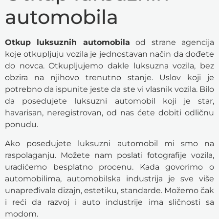
automobila
Otkup luksuznih automobila
od strane agencija
koje otkupljuju vozila je jednostavan način da dođete
do novca. Otkupljujemo dakle luksuzna vozila, bez
obzira na njihovo trenutno stanje. Uslov koji je
potrebno da ispunite jeste da ste vi vlasnik vozila. Bilo
da posedujete luksuzni automobil koji je star,
havarisan, neregistrovan, od nas ćete dobiti odličnu
ponudu.
Ako posedujete luksuzni automobil mi smo na
raspolaganju. Možete nam poslati fotografije vozila,
uradićemo besplatno procenu. Kada govorimo o
automobilima, automobilska industrija je sve više
unapređivala dizajn, estetiku, standarde. Možemo čak
i reći da razvoj i auto industrije ima sličnosti sa
modom.