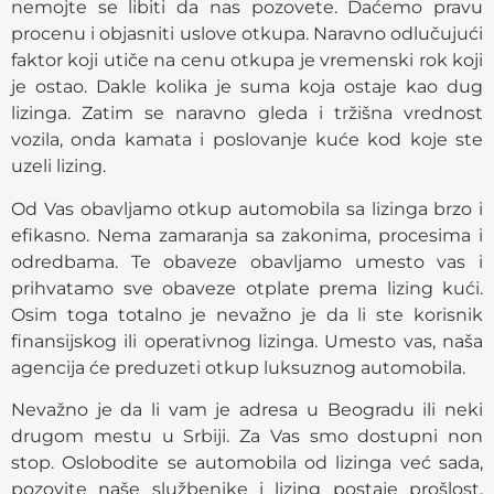
nemojte se libiti da nas pozovete. Daćemo pravu
procenu i objasniti uslove otkupa. Naravno odlučujući
faktor koji utiče na cenu otkupa je vremenski rok koji
je ostao. Dakle kolika je suma koja ostaje kao dug
lizinga. Zatim se naravno gleda i tržišna vrednost
vozila, onda kamata i poslovanje kuće kod koje ste
uzeli lizing.
Od Vas obavljamo otkup automobila sa lizinga brzo i
efikasno. Nema zamaranja sa zakonima, procesima i
odredbama. Te obaveze obavljamo umesto vas i
prihvatamo sve obaveze otplate prema lizing kući.
Osim toga totalno je nevažno je da li ste korisnik
finansijskog ili operativnog lizinga. Umesto vas, naša
agencija će preduzeti otkup luksuznog automobila.
Nevažno je da li vam je adresa u Beogradu ili neki
drugom mestu u Srbiji. Za Vas smo dostupni non
stop. Oslobodite se automobila od lizinga već sada,
pozovite naše službenike i lizing postaje prošlost.